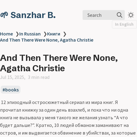
🌱 Sanzhar B.
Search
In English
Home
❯
In Russian
❯
Книги
❯
And Then There Were None, Agatha Christie
And Then There Were None,
Agatha Christie
Jul 15, 2025
3 min read
books
12 эпизодный остросюжетный сериал из мира книг. Я
прочитал книжку за один день взахлеб, и пока что ни одна
книга не вызывала у меня такого же желания узнать “А что
будет дальше?”. Кратко, 10 людей обманом заманивают на
остров, и им выдвигается обвинение в убийствах, за которые