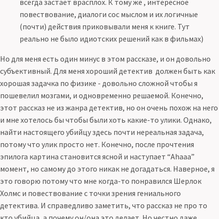
всегда застает врасплох. К тому же , интересное
повествование, диалоги сос мыслом и их логичные
(почти) действия приковывали меня к книге. Тут
реально не было идиотских решений как в фильмах)
Но для меня есть один минус в этом рассказе, и он довольно
субъективный. Для меня хороший детектив должен быть как
хорошая задачка по физике - довольно сложной чтобы я
пошевелил мозгами, и одновременно решаемой. Конечно,
этот рассказ не из жанра детектив, но он очень похож на него
и мне хотелось бы чтобы были хоть какие-то улики. Однако,
найти настоящего убийцу здесь почти нереальная задача,
потому что улик просто нет. Конечно, после прочтения
эпилога картина становится ясной и наступает “Ahaaa”
момент, но самому до этого никак не догадаться. Наверное, я
это говорю потому что мне когда-то понравился Шерлок
Холмс и повествование с точки зрения гениального
детектива. И справедливо заметить, что рассказ не про то
кто убийца, а почему он/она это делает. Но честно даже