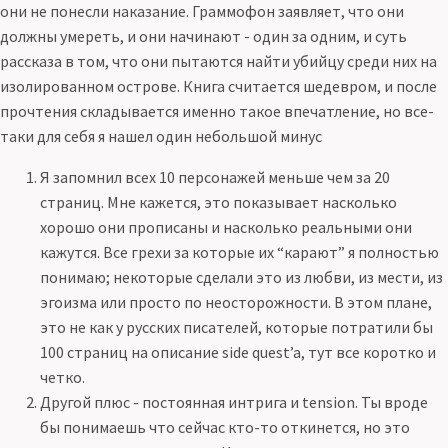
они не понесли наказание. Граммофон заявляет, что они
должны умереть, и они начинают - один за одним, и суть
рассказа в том, что они пытаются найти убийцу среди них на
изолированном острове. Книга считается шедевром, и после
прочтения складывается именно такое впечатление, но все-
таки для себя я нашел один небольшой минус
Я запомнил всех 10 персонажей меньше чем за 20
страниц. Мне кажется, это показывает насколько
хорошо они прописаны и насколько реальными они
кажутся. Все грехи за которые их “карают” я полностью
понимаю; некоторые сделали это из любви, из мести, из
эгоизма или просто по неосторожности. В этом плане,
это не как у русских писателей, которые потратили бы
100 страниц на описание side quest’a, тут все коротко и
четко.
Другой плюс - постоянная интрига и tension. Ты вроде
бы понимаешь что сейчас кто-то откинется, но это