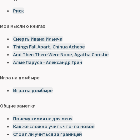
Риск
Мои мысли о книгах
Смерть Ивана Ильича
Things Fall Apart, Chinua Achebe
And Then There Were None, Agatha Christie
Алые Паруса - Александр Грин
Игра на домбыре
Игра на домбыре
Общие заметки
Почему химия не для меня
Как же сложно учить что-то новое
Стоит ли учиться за границей