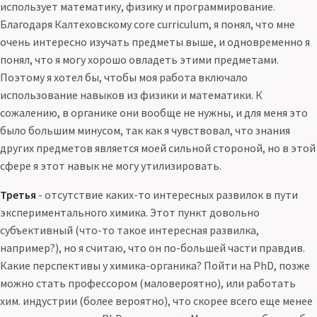
использует математику, физику и программирование.
Благодаря Калтеховскому core curriculum, я понял, что мне
очень интересно изучать предметы выше, и одновременно я
понял, что я могу хорошо овладеть этими предметами.
Поэтому я хотел бы, чтобы моя работа включало
использование навыков из физики и математики. К
сожалению, в органике они вообще не нужны, и для меня это
было большим минусом, так как я чувствовал, что знания
других предметов является моей сильной стороной, но в этой
сфере я этот навык не могу утилизировать.
Третья
- отсутствие каких-то интересных развилок в пути
экспериментального химика. Этот пункт довольно
субъективный (что-то такое интересная развилка,
например?), но я считаю, что он по-большей части правдив.
Какие перспективы у химика-органика? Пойти на PhD, позже
можно стать профессором (маловероятно), или работать
хим. индустрии (более вероятно), что скорее всего еще менее