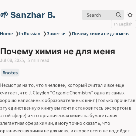
🌱 Sanzhar B.
Search
In English
Home
❯
In Russian
❯
Заметки
❯
Почему химия не для меня
Почему химия не для меня
Jul 08, 2025
5 min read
notes
Несмотря на то, что я человек, который считал и все еще
считает, что J. Clayden “Organic Chemistry” одна из самых
хорошо написанных образовательных книг (только прочитав
эту единственную книгу вы почти становитесь экспертом в
этой сфере) и что органическая химия на бумаге самая
элегантная сфера химии, я могу точно сказать, что
органическая химия не для меня, и скорее всего не подойдет