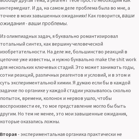
вообще другая тема, а реагент тебе просто необходим как
интермедиат. И да, на самом деле проблема была во мне, а
точнее в моих завышенных ожиданиях! Как говорится,
ваши
ожидания - ваши проблемы.
Из олимпиадных задач, я буквально романтизировал
тотальный синтез, как вершину человеческой
изобретательности. На деле же, большинство реакций в
цепочке уже известны, и нужно буквально make the shit work
для нескольких ключевых стадий. Это может занимать годы,
сотни реакций, различных реагентов и условий, и в этом и
суть экспериментальной химии. Я думаю если бы в каждой
задачке по органике у каждой стадии указывалось сколько
попыток, времени, колонок и нервов ушло, чтобы
воспроизвести ее, то мое представление могло бы быть
другим. Но тем не менее, это мои завышенные ожидания,
которые оказались ложны.
Вторая
- экспериментальная органика практически не