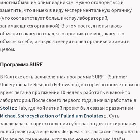
многим бывшим олимпиадникам. Нужно оговориться и
заметить, что я имею в виду экспериментальную органику
(что соответствует большинству лабораторий,
занимающихся органикой). В этом посте, я попытаюсь
объяснить как я осознал, что органика не мое, как я это
объясняю себе, и какую замену я нашел органике и химии в
целом.
Программа SURF
В Калтехе есть великолепная программа SURF - (Summer
Undergraduate Research Fellowship), которая позволяет вам во
время лета на протяжении 10 недель работать в какой-то
лаборатории. После своего первого года, я начал работать в
Stoltz
lab, где мой летний проект был связан с развитием
Michael Spirocyclization of Palladium Enolates
. Суть
заключалась в приготовлении субстратов для тестирования
новой реакции, а еще как side-quest я пытался синтезировать
Clovane по схеме ниже, используя новую реакцию (дабы