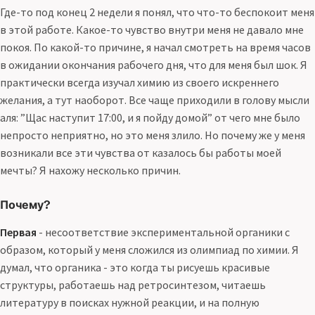
Где-то под конец 2 недели я понял, что что-то беспокоит меня
в этой работе. Какое-то чувство внутри меня не давало мне
покоя. По какой-то причине, я начал смотреть на время часов
в ожидании окончания рабочего дня, что для меня был шок. Я
практически всегда изучал химию из своего искреннего
желания, а тут наоборот. Все чаще приходили в голову мысли
аля: ”Щас наступит 17:00, и я пойду домой” от чего мне было
непросто неприятно, но это меня злило. Но почему же у меня
возникали все эти чувства от казалось бы работы моей
мечты? Я нахожу несколько причин.
Почему?
Первая
- несоответствие экспериментальной органики с
образом, который у меня сложился из олимпиад по химии. Я
думал, что органика - это когда ты рисуешь красивые
структуры, работаешь над ретросинтезом, читаешь
литературу в поисках нужной реакции, и на полную