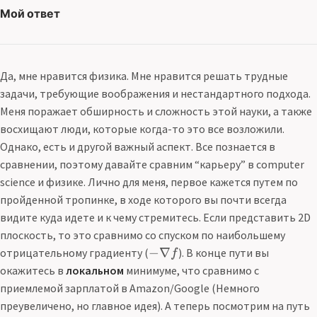
Мой ответ
Да, мне нравится физика. Мне нравится решать трудные
задачи, требующие воображения и нестандартного подхода.
Меня поражает обширность и сложность этой науки, а также
восхищают люди, которые когда-то это все возложили.
Однако, есть и другой важный аспект. Все познается в
сравнении, поэтому давайте сравним “карьеру” в computer
science и физике. Лично для меня, первое кажется путем по
пройденной тропинке, в ходе которого вы почти всегда
видите куда идете и к чему стремитесь. Если представить 2D
плоскость, то это сравнимо со спуском по наибольшему
−
∇
отрицательному градиенту (
). В конце пути вы
f
окажитесь в
локальном
минимуме, что сравнимо с
приемлемой зарплатой в Amazon/Google (Немного
преувеличено, но главное идея). А теперь посмотрим на путь